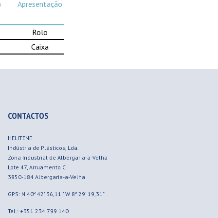
)
Apresentação
Rolo
Caixa
CONTACTOS
HELITENE
Indústria de Plásticos, Lda.
Zona Industrial de Albergaria-a-Velha
Lote 47, Arruamento C
3850-184
Albergaria-a-Velha
GPS: N 40º 42' 36,11'' W 8º 29' 19,31''
Tel.: +351 234 799 140