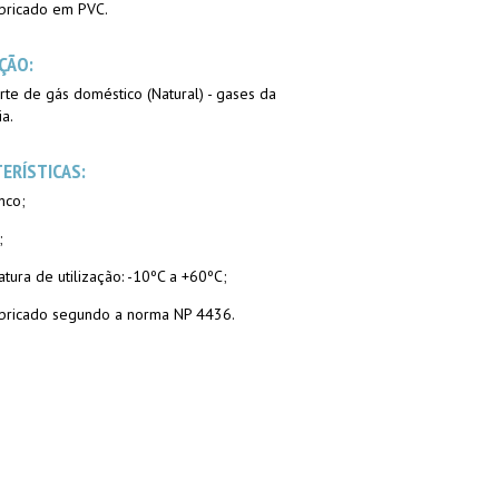
bricado em PVC.
ÇÃO:
rte de gás doméstico (Natural) - gases da
ia.
ERÍSTICAS:
anco;
l;
tura de utilização: -10ºC a +60ºC;
bricado segundo a norma NP 4436.