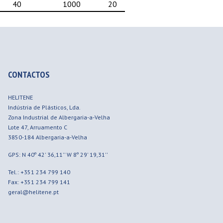
40
1000
20
CONTACTOS
HELITENE
Indústria de Plásticos, Lda.
Zona Industrial de Albergaria-a-Velha
Lote 47, Arruamento C
3850-184
Albergaria-a-Velha
GPS: N 40º 42' 36,11'' W 8º 29' 19,31''
Tel.: +351 234 799 140
Fax: +351 234 799 141
geral@helitene.pt