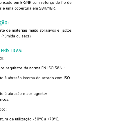
bricado em BR/NR com reforço de fio de
er e uma cobertura em SBR/NBR.
ÇÃO:
rte de materiais muito abrasivos e jactos
 (húmida ou seca).
ERÍSTICAS:
to;
os requisitos da norma EN ISO 3861;
nte à abrasão interna de acordo com ISO
nte à abrasão e aos agentes
ricos;
tico;
tura de utilização: -30ºC a +70ºC.