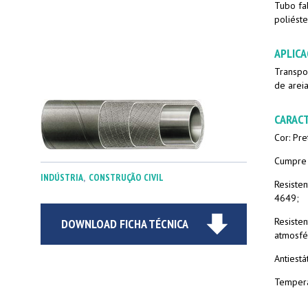
Tubo fa
poliést
APLICA
Transpo
de areia
CARACT
Cor: Pre
Cumpre 
INDÚSTRIA
,
CONSTRUÇÃO CIVIL
Resiste
4649;
Resiste
DOWNLOAD FICHA TÉCNICA
atmosfé
Antiestá
Tempera