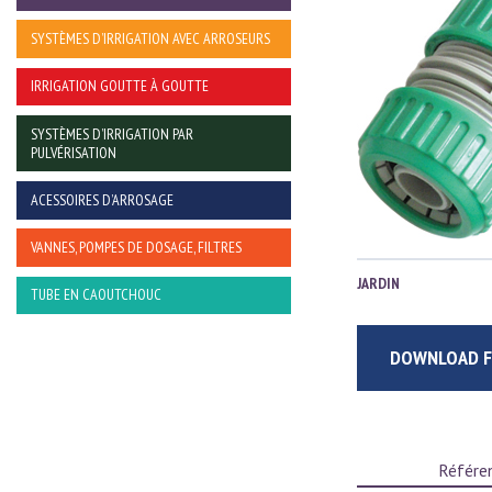
SYSTÈMES D’IRRIGATION AVEC ARROSEURS
IRRIGATION GOUTTE À GOUTTE
SYSTÈMES D’IRRIGATION PAR
PULVÉRISATION
ACESSOIRES D’ARROSAGE
VANNES, POMPES DE DOSAGE, FILTRES
JARDIN
TUBE EN CAOUTCHOUC
DOWNLOAD F
Référe