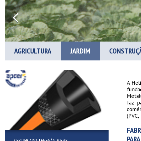
AGRICULTURA
JARDIM
CONSTRUÇÃ
A Hel
funda
Metal
faz p
comér
(PVC, 
FABR
PARA
CERTIFICADO TENEGÁS 30BAR