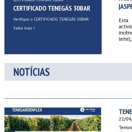
|ASP
CERTIFICADO TENEGÁS 30BAR
Verifique o CERTIFICADO TENEGÁS 30BAR
Esta 
activ
Saiba mais >
incênd
leite)
NOTÍCIAS
TEN
21/04
Temos 